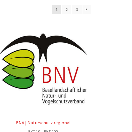
1
2
3
BNV | Naturschutz regional
Preisspanne:
PKT
10
–
PKT
200