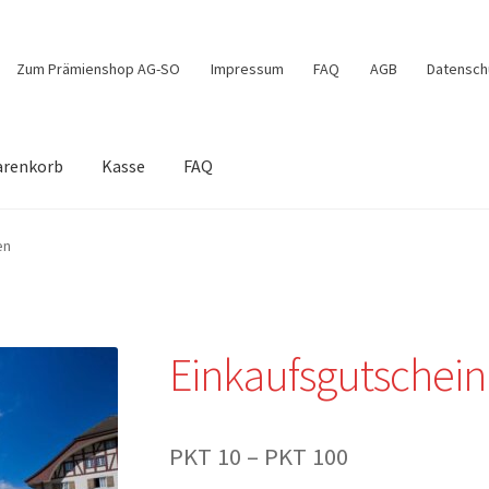
Zum Prämienshop AG-SO
Impressum
FAQ
AGB
Datensch
renkorb
Kasse
FAQ
e
Mein Konto
Shop
Warenkorb
en
Einkaufsgutschein
Preisspanne:
PKT
10
–
PKT
100