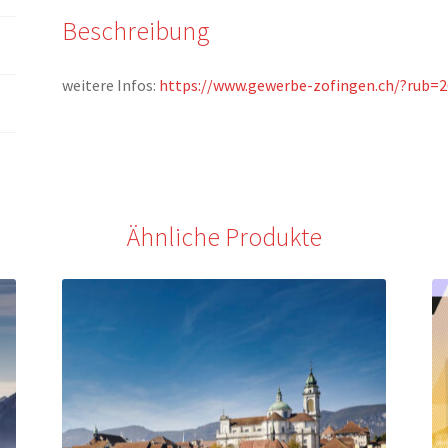
Beschreibung
weitere Infos:
https://www.gewerbe-zofingen.ch/?rub=2
Ähnliche Produkte