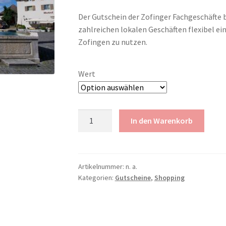
PKT 10
Der Gutschein der Zofinger Fachgeschäfte b
bis
zahlreichen lokalen Geschäften flexibel ei
PKT 100
Zofingen zu nutzen.
Wert
Einkaufsgutschein
In den Warenkorb
Zofingen
Menge
Artikelnummer:
n. a.
Kategorien:
Gutscheine
,
Shopping