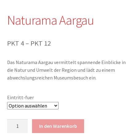
Shop
Naturama Aargau
Warenkorb
Preisspanne:
PKT
4
–
PKT
12
PKT 4
Das Naturama Aargau vermittelt spannende Einblicke in
bis
die Natur und Umwelt der Region und lädt zu einem
PKT 12
abwechslungsreichen Museumsbesuch ein.
Eintritt-fuer
Naturama
In den Warenkorb
Aargau
Menge