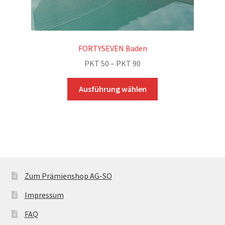
FORTYSEVEN Baden
Preisspanne:
PKT
50
–
PKT
90
PKT 50
Dieses
bis
Ausführung wählen
Produkt
PKT 90
weist
mehrere
Varianten
auf.
Die
Optionen
Zum Prämienshop AG-SO
können
Impressum
auf
der
FAQ
Produktseite