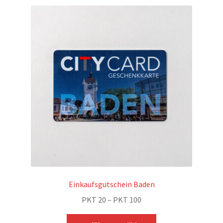
Einkaufsgutschein Baden
Preisspanne:
PKT
20
–
PKT
100
PKT 20
Dieses