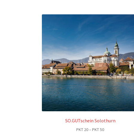
SO.GUTschein Solothurn
Preisspanne:
PKT
20
–
PKT
50