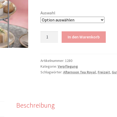
PKT 79
bis
Auswahl
PKT 99
Hotel
In den Warenkorb
Drei
König
|
Afternoon
Artikelnummer:
1280
Kategorie:
Verpflegung
Tea
Schlagwörter:
Afternoon Tea Royal
,
Freizeit
,
Gu
Menge
Beschreibung