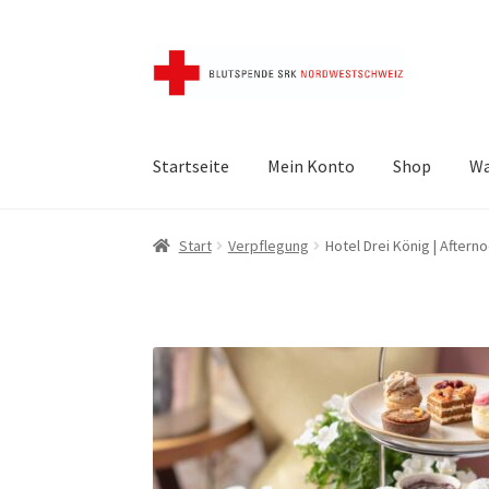
Skip
Skip
to
to
navigation
content
Startseite
Mein Konto
Shop
Wa
Start
AGB
Datenschutz
FAQ
Impressum
Kass
Start
Verpflegung
Hotel Drei König | Aftern