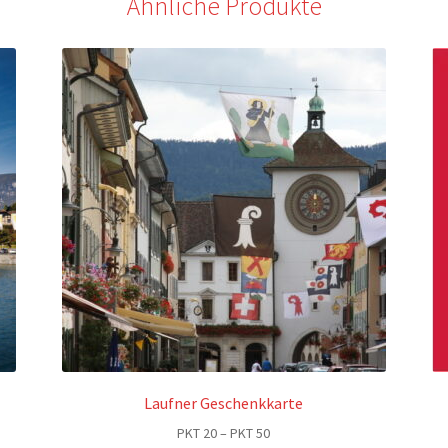
Ähnliche Produkte
Laufner Geschenkkarte
Preisspanne:
PKT
20
–
PKT
50