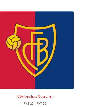
FCB-Fanshop Gutschein
Preisspanne:
PKT
20
–
PKT
50