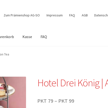
Zum Prämienshop AG-SO
Impressum
FAQ
AGB
Datensch
renkorb
Kasse
FAQ
e
Mein Konto
Shop
Warenkorb
oon Tea
Hotel Drei König |
Preisspanne:
PKT
79
–
PKT
99