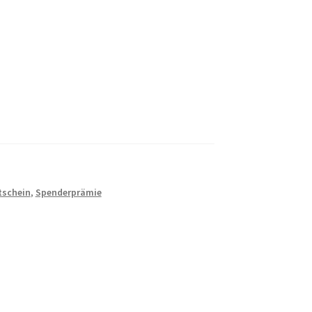
tschein
,
Spenderprämie