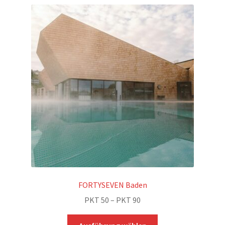
FORTYSEVEN Baden
Preisspanne:
PKT
50
–
PKT
90
PKT 50
Dieses
bis