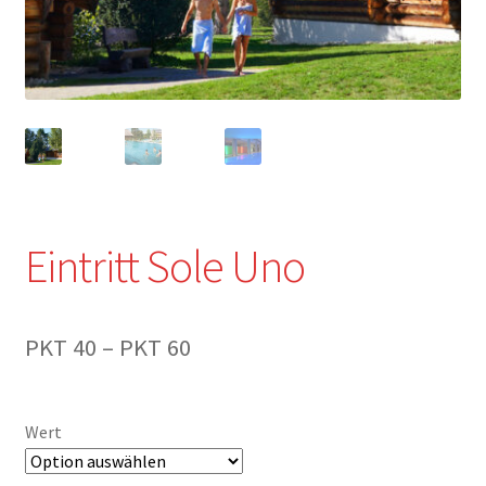
Shop
Warenkorb
Eintritt Sole Uno
Preisspanne:
PKT
40
–
PKT
60
PKT 40
bis
Wert
PKT 60