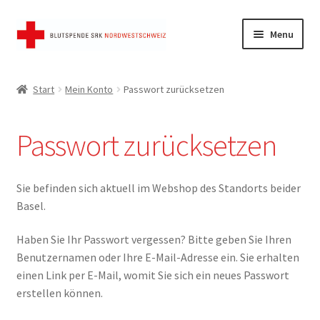
Skip
Skip
Menu
to
to
navigation
content
Start
Start
Mein Konto
Passwort zurücksetzen
AGB
Passwort zurücksetzen
Datenschutz
FAQ
Sie befinden sich aktuell im Webshop des Standorts beider
Basel.
Impressum
Haben Sie Ihr Passwort vergessen? Bitte geben Sie Ihren
Benutzernamen oder Ihre E-Mail-Adresse ein. Sie erhalten
Kasse
einen Link per E-Mail, womit Sie sich ein neues Passwort
erstellen können.
Mein Konto